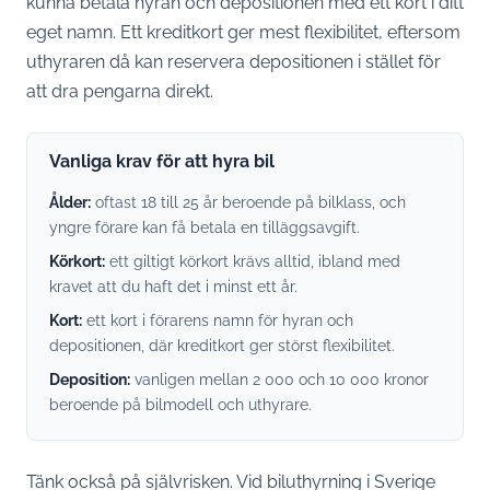
kunna betala hyran och depositionen med ett kort i ditt
eget namn. Ett kreditkort ger mest flexibilitet, eftersom
uthyraren då kan reservera depositionen i stället för
att dra pengarna direkt.
Vanliga krav för att hyra bil
Ålder:
oftast 18 till 25 år beroende på bilklass, och
yngre förare kan få betala en tilläggsavgift.
Körkort:
ett giltigt körkort krävs alltid, ibland med
kravet att du haft det i minst ett år.
Kort:
ett kort i förarens namn för hyran och
depositionen, där kreditkort ger störst flexibilitet.
Deposition:
vanligen mellan 2 000 och 10 000 kronor
beroende på bilmodell och uthyrare.
Tänk också på självrisken. Vid biluthyrning i Sverige