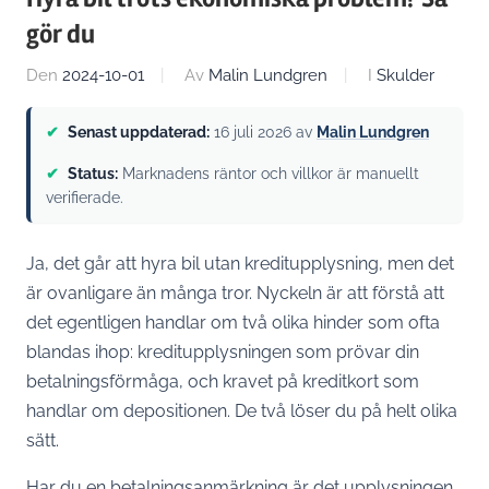
gör du
Den
2024-10-01
Av
Malin Lundgren
I
Skulder
✔
Senast uppdaterad:
16 juli 2026
av
Malin Lundgren
✔
Status:
Marknadens räntor och villkor är manuellt
verifierade.
Ja, det går att hyra bil utan kreditupplysning, men det
är ovanligare än många tror. Nyckeln är att förstå att
det egentligen handlar om två olika hinder som ofta
blandas ihop: kreditupplysningen som prövar din
betalningsförmåga, och kravet på kreditkort som
handlar om depositionen. De två löser du på helt olika
sätt.
Har du en betalningsanmärkning är det upplysningen