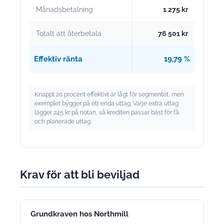
Månadsbetalning
1 275 kr
Totalt att återbetala
76 501 kr
Effektiv ränta
19,79 %
Knappt 20 procent effektivt är lågt för segmentet, men
exemplet bygger på ett enda uttag. Varje extra uttag
lägger 245 kr på notan, så krediten passar bäst för få
och planerade uttag.
Krav för att bli beviljad
Grundkraven hos Northmill