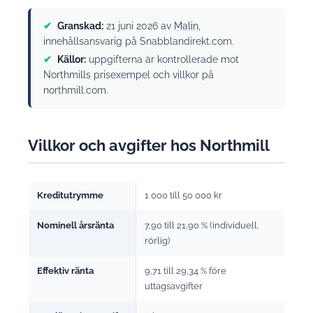
✔
Granskad:
21 juni 2026 av
Malin
,
innehållsansvarig på Snabblandirekt.com.
✔
Källor:
uppgifterna är kontrollerade mot
Northmills prisexempel och villkor på
northmill.com.
Villkor och avgifter hos Northmill
Kreditutrymme
1 000 till 50 000 kr
Nominell årsränta
7,90 till 21,90 % (individuell,
rörlig)
Effektiv ränta
9,71 till 29,34 % före
uttagsavgifter