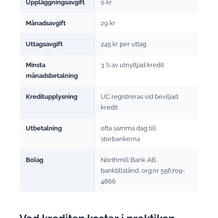
Uppläggningsavgift
0 kr
Månadsavgift
29 kr
Uttagsavgift
245 kr per uttag
Minsta
3 % av utnyttjad kredit
månadsbetalning
Kreditupplysning
UC registreras vid beviljad
kredit
Utbetalning
ofta samma dag till
storbankerna
Bolag
Northmill Bank AB,
banktillstånd, org.nr 556709-
4866