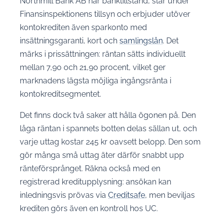
Northmill Bank AB har banktillstånd, står under
Finansinspektionens tillsyn och erbjuder utöver
kontokrediten även sparkonto med
insättningsgaranti, kort och
samlingslån
. Det
märks i prissättningen: räntan sätts individuellt
mellan 7,90 och 21,90 procent, vilket ger
marknadens lägsta möjliga ingångsränta i
kontokreditsegmentet.
Det finns dock två saker att hålla ögonen på. Den
låga räntan i spannets botten delas sällan ut, och
varje uttag kostar 245 kr oavsett belopp. Den som
gör många små uttag äter därför snabbt upp
ränteförsprånget. Räkna också med en
registrerad kreditupplysning: ansökan kan
inledningsvis prövas via
Creditsafe
, men beviljas
krediten görs även en kontroll hos UC.