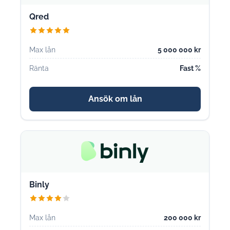
Qred
Max lån
5 000 000 kr
Ränta
Fast %
Ansök om lån
Binly
Max lån
200 000 kr